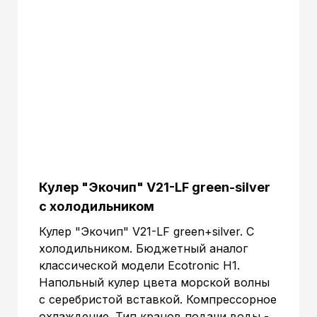
Габариты в упаковке
990x330x330 mm.
(ВxШxГ):
Объем:
0.10781 м.куб
Кулер "Экочип" V21-LF green-silver
c холодильником
Кулер "Экочип" V21-LF green+silver. С
холодильником. Бюджетный аналог
классической модели Ecotronic Н1.
Напольный кулер цвета морской волны
с серебристой вставкой. Компрессорное
охлаждение. Тип кранов подачи воды -