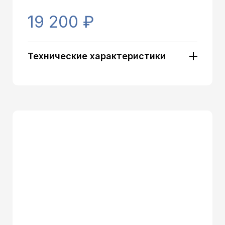
19 200 ₽
Технические характеристики
Артикул:
11602
Тип установки:
Напольный
Типоразмер напольного
Стандартный
кулера:
Загрузка бутыли:
Сверху
Тип охлаждения:
Компрессорный
Классические (нажим
Тип кранов:
кружкой)
Шкафчик:
Холодильник ~16л.
Цвет корпуса:
Белый/светлый
Цвет лицевых панелей:
Белый/светлый
Особенность:
Холодильник
Дисплей:
Без дисплея
Защита на кран горячей
С защитой от детей
воды:
Нагрев:
5 л/ч (≤ 94 C°)
Охлаждение:
3 л/ч (≥ 5 C°)
Бак горячей воды:
≥ 0,8, не разборный