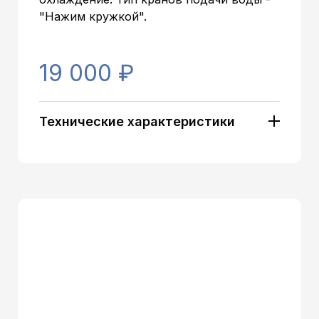
"Нажим кружкой".
19 000 ₽
Технические характеристики
Артикул:
11420
Тип установки:
Напольный
Типоразмер напольного
Стандартный
кулера:
Загрузка бутыли:
Сверху
Тип охлаждения:
Компрессорный
Классические (нажим
Тип кранов:
кружкой)
Шкафчик:
Холодильник ~16л.
Серебристый/Серый/
Цвет корпуса:
Зеленый
Цвет лицевых панелей:
Серебристый/серый
Особенность:
Холодильник
Дисплей:
Без дисплея
Наличие 3-го крана:
Нет