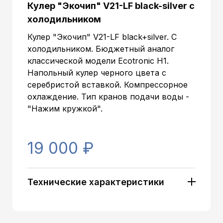
Кулер "Экочип" V21-LF black-silver с
холодильником
Кулер "Экочип" V21-LF black+silver. С
холодильником. Бюджетный аналог
классической модели Ecotronic Н1.
Напольный кулер черного цвета с
серебристой вставкой. Компрессорное
охлаждение. Тип кранов подачи воды -
"Нажим кружкой".
19 000 ₽
Технические характеристики
Артикул:
11419
Тип установки:
Напольный
Типоразмер напольного
Стандартный
кулера: