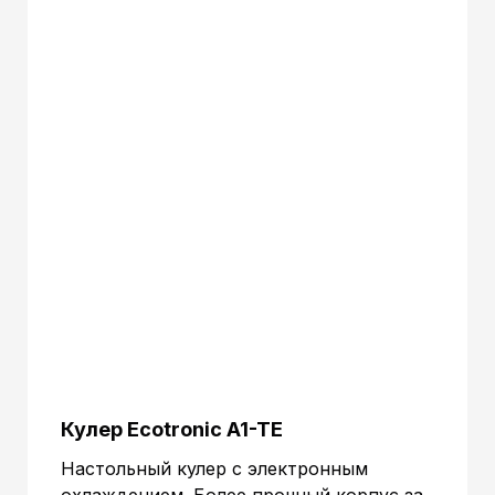
Мощность охлаждения:
~ 70 Вт
Напряжение:
220-230В / 50-60Гц.
Срок гарантии:
12 мес.
Страна пр-ва:
Китай
Габариты без упаковки
360x270x273 mm.
(ВxШxГ):
Габариты в упаковке
380x290x290 mm.
(ВxШxГ):
Объем:
0.03196 м.куб
Кулер Ecotronic A1-TE
Настольный кулер с электронным