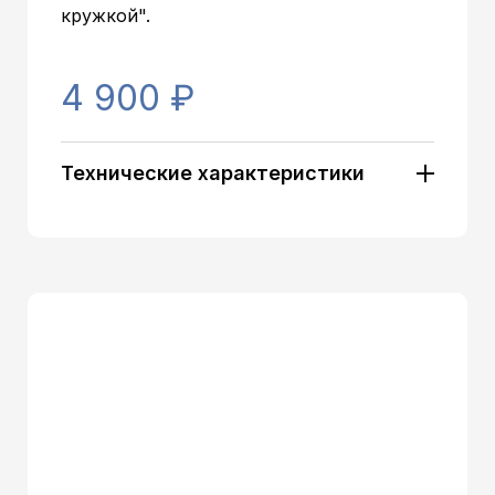
кружкой".
4 900 ₽
Технические характеристики
Артикул:
8048
Тип установки:
Настольный
Загрузка бутыли:
Сверху
Тип охлаждения:
Электронный
Классические (нажим
Тип кранов:
кружкой)
Цвет корпуса:
Белый/светлый
Наличие 3-го крана:
Нет
Защита на кран горячей
Без защиты
воды:
Нагрев:
5 л/ч (≤ 94 C°)
Охлаждение:
1 л/ч (≥ 10 C°)
Бак горячей воды:
≥ 0,8, не разборный
Бак холодной воды:
≥ 0,8л., (пищ. пластик)
Мощность нагрева:
≥ 500 Вт