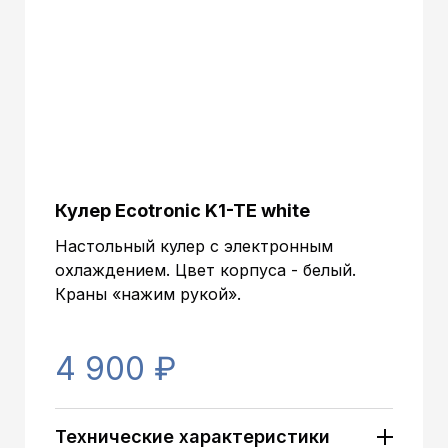
Габариты в упаковке
440x320x325 mm.
(ВxШxГ):
Объем:
0.04576 м.куб
Кулер Ecotronic K1-TE white
Настольный кулер с электронным
охлаждением. Цвет корпуса - белый.
Краны «нажим рукой».
4 900 ₽
Технические характеристики