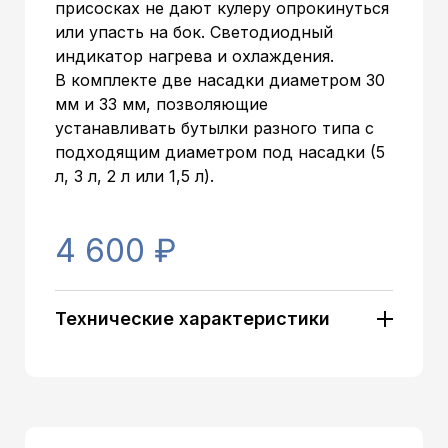
присосках не дают кулеру опрокинуться
или упасть на бок. Светодиодный
индикатор нагрева и охлаждения.
В комплекте две насадки диаметром 30
мм и 33 мм, позволяющие
устанавливать бутылки разного типа с
подходящим диаметром под насадки (5
л, 3 л, 2 л или 1,5 л).
4 600 ₽
Технические характеристики
Артикул:
12665
Тип установки:
Настольный
Загрузка бутыли:
Сверху
Тип охлаждения:
Электронный
Классические (нажим
Тип кранов:
кружкой)