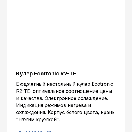
(ВxШxГ):
Габариты в упаковке (ВxШxГ):
355x290x295 mm.
Объем:
0.03037 м.куб
Кулер Ecotronic R2-TE
Бюджетный настольный кулер Ecotronic
R2-TE: оптимальное соотношение цены
и качества. Электронное охлаждение.
Индикация режимов нагрева и
охлаждения. Корпус белого цвета, краны
"нажим кружкой".