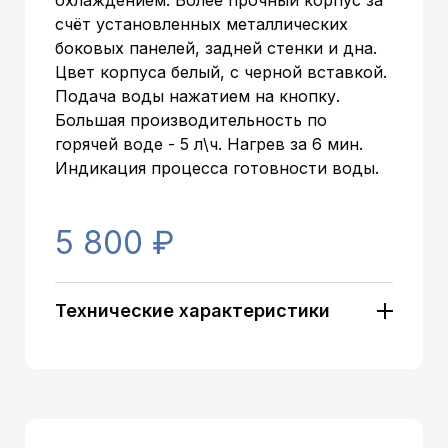
охлаждением. Более прочный корпус за
счёт установленных металлических
боковых панелей, задней стенки и дна.
Цвет корпуса белый, с черной вставкой.
Подача воды нажатием на кнопку.
Большая производительность по
горячей воде - 5 л\ч. Нагрев за 6 мин.
Индикация процесса готовности воды.
5 800 ₽
Технические характеристики
Артикул:
11471
Тип установки:
Настольный
Загрузка бутыли:
Сверху
Тип охлаждения:
Электронный
Тип кранов:
Кнопки
Цвет корпуса:
Белый/светлый
Цвет лицевых панелей:
Черный