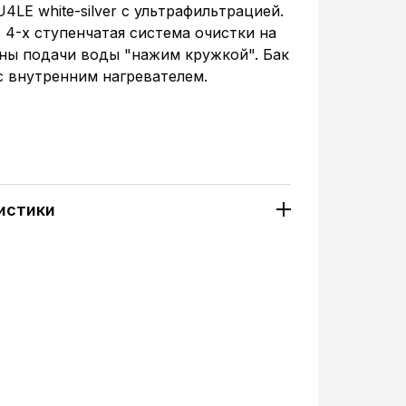
4LE white-silver с ультрафильтрацией.
 4-х ступенчатая система очистки на
ны подачи воды "нажим кружкой". Бак
с внутренним нагревателем.
истики
7168
Напольный
Электронный
Стандартная
Стандартная
3
3
2л.
ол.воды, л.:
Нет
0,8л.
1,2л.