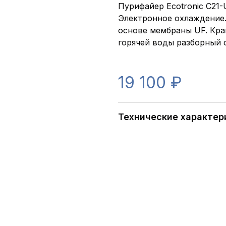
Пурифайер Ecotronic C21-U
Электронное охлаждение.
основе мембраны UF. Кра
горячей воды разборный 
19 100 ₽
Технические характер
Артикул:
Тип установки:
Тип охлаждения :
Производительность по гор.воде:
Производительность по хол.воде:
Кол-во кружек гор. воды за раз:
Кол-во кружек хол. воды за раз:
Отдельный накопительный бак:
Накопительный бак с отсеком для х
Отдельный бак хол. воды:
Бак гор. воды: