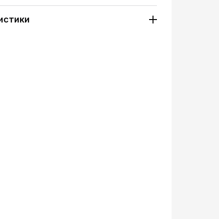
истики
7166
Напольный
Электронный
Стандартная
Стандартная
3
3
2л.
ол.воды, л.:
Нет
0,8л.
1,2л.
г/в: 5л/ч(85-94C°)
х/в: 0,8л/ч (≥ 11 C°)
480Вт \ 70-80Вт.
Ультрафильтрация
12" или 14", I или U-тип
Чёрный
Серебристый
Нажим кружкой
Нет
220V/50Hz-60hz
12 мес.