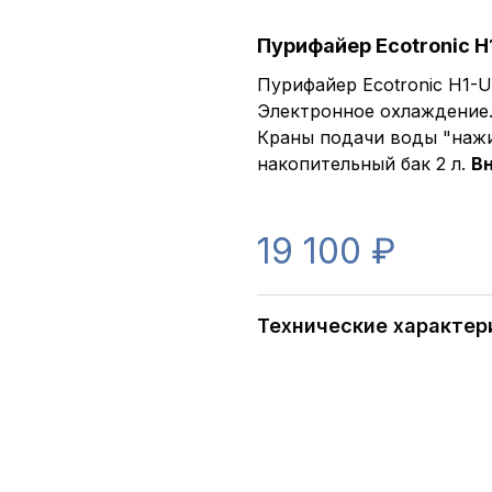
Пурифайер Ecotronic H1
Пурифайер Ecotronic H1-U4
Электронное охлаждение. 
Краны подачи воды "нажим 
накопительный бак 2 л.
Вн
19 100 ₽
Технические характер
Артикул:
Тип установки:
Тип охлаждения :
Производительность по гор.воде:
Производительность по хол.воде:
Кол-во кружек гор. воды за раз:
Кол-во кружек хол. воды за раз:
Отдельный накопительный бак: