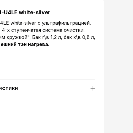
-U4LE white-silver
LE white-silver с ультрафильтрацией.
4-х ступенчатая система очистки.
кружкой". Бак г\в 1,2 л, бак х\в 0,8 л,
ешний тэн нагрева.
истики
7164
Напольный
Электронный
Стандартная
Стандартная
3
3
2л.