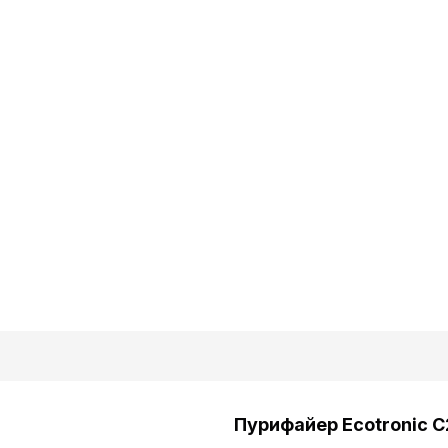
Страна пр-ва :
Габариты без упаковки (ВxШxГ):
Габариты в упаковке (ВxШxГ):
Объем:
Пурифайер Ecotronic C2