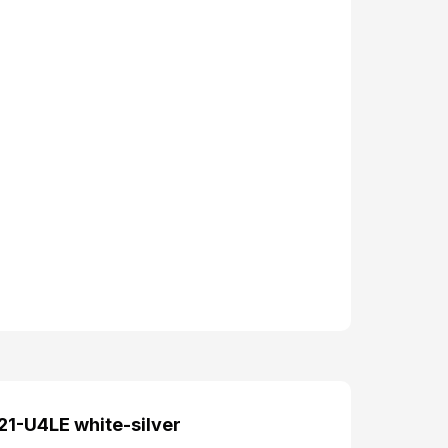
Китай
955x310x310 mm.
1000x330x340 mm.
0.1122 м.куб
1-U4LE white-silver