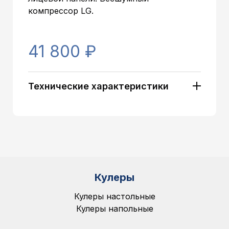
компрессор LG.
41 800 ₽
Технические характеристики
Артикул:
3070
Тип установки:
Настольный
Компрессорны
Тип охлаждения :
й
Производительность по гор.воде:
Стандартная
Производительность по хол.воде:
Большая
Кол-во кружек гор. воды за раз:
5
Кол-во кружек хол. воды за раз:
6
Отдельный накопительный бак:
Нет
Кулеры
Накопительный бак с отсеком для
4л.
хол.воды, л.:
Кулеры настольные
Отдельный бак хол. воды:
Нет
Кулеры напольные
Бак гор. воды:
1,4л.
г/в: 3,5л/ч(85-
94C°)