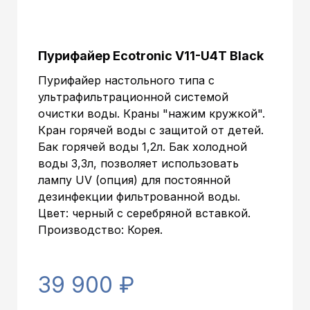
Габариты без упаковки (ВxШxГ):
mm.
525x270x500
Габариты в упаковке (ВxШxГ):
mm.
Объем:
0.07088 м.куб
Пурифайер Ecotronic V11-U4T Black
Пурифайер настольного типа с
ультрафильтрационной системой
очистки воды. Краны "нажим кружкой".
Кран горячей воды с защитой от детей.
Бак горячей воды 1,2л. Бак холодной
воды 3,3л, позволяет использовать
лампу UV (опция) для постоянной
дезинфекции фильтрованной воды.
Цвет: черный с серебряной вставкой.
Производство: Корея.
39 900 ₽