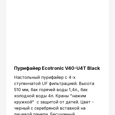
Цвет вставки:
Серебристый
Тип кранов :
Нажим кружкой
Защита на кран горячей воды :
Есть
220V/50Hz-
Напряжение :
60hz
Срок гарантии :
12 мес.
Страна пр-ва :
Корея
510x260x470
Габариты без упаковки (ВxШxГ):
mm.
530x270x500
Габариты в упаковке (ВxШxГ):
mm.
Объем:
0.07155 м.куб
Пурифайер Ecotronic V40-U4T Black
Настольный пурифайер с 4-х
ступенчатой UF фильтрацией. Высота
510 мм, бак горячей воды 1,4л., бак
холодной воды 4л. Краны "нажим
кружкой" с защитой от детей. Цвет -
черный с серебряной вставкой на
лицевой панели. Бесшумный