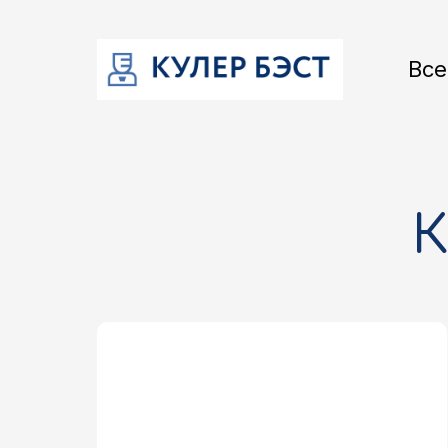
Все
К